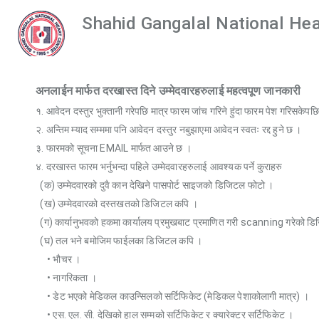
Shahid Gangalal National Hea
अनलाईन मार्फत दरखास्त दिने उम्मेदवारहरुलाई महत्वपूण जानकारी
१. आवेदन दस्तुर भुक्तानी गरेपछि मात्र फारम जांच गरिने हुंदा फारम पेश गरिसकेपछि तु
२. अन्तिम म्याद सम्ममा पनि आवेदन दस्तुर नबुझाएमा आवेदन स्वतः रद्द हुने छ ।
३. फारमको सूचना EMAIL मार्फत आउने छ ।
४. दरखास्त फारम भर्नुभन्दा पहिले उम्मेदवारहरुलाई आवश्यक पर्ने कुराहरु
(क) उम्मेदवारको दुवै कान देखिने पासपोर्ट साइजको डिजिटल फोटो ।
(ख) उम्मेदवारको दस्तखतको डिजिटल कपि ।
(ग) कार्यानुभवको हकमा कार्यालय प्रमुखबाट प्रमाणित गरी scanning गरेको ड
(घ) तल भने बमोजिम फाईलका डिजिटल कपि ।
• भौचर ।
• नागरिकता ।
• डेट भएको मेडिकल काउन्सिलको सर्टिफिकेट (मेडिकल पेशाकोलागी मात्र) ।
• एस. एल. सी. देखिको हाल सम्मको सर्टिफिकेट र क्यारेक्टर सर्टिफिकेट ।